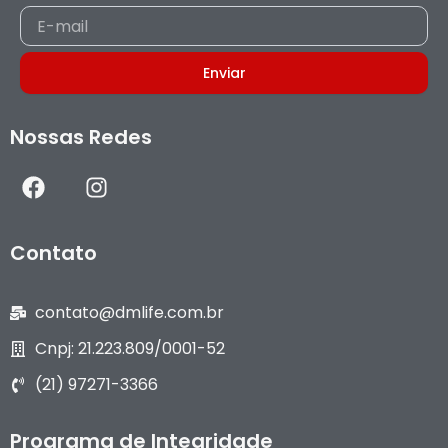
E-
mail
Enviar
Nossas Redes
F
I
a
n
c
s
e
t
Contato
b
a
o
g
o
r
contato@dmlife.com.br
k
a
Cnpj: 21.223.809/0001-52
m
(21) 97271-3366
Programa de Integridade