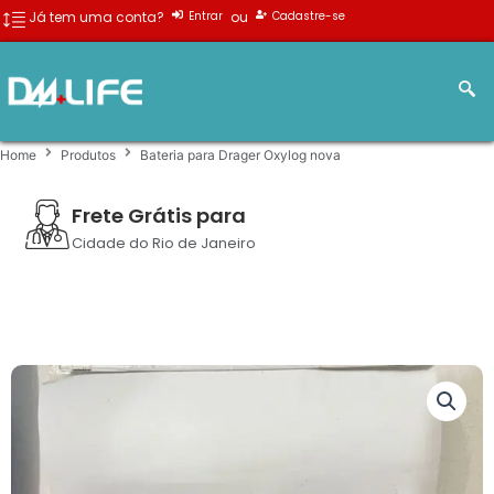
Ir
Já tem uma conta?
ou
Entrar
Cadastre-se
para
o
conteúdo
Home
Produtos
Bateria para Drager Oxylog nova
Frete Grátis para
Cidade do Rio de Janeiro