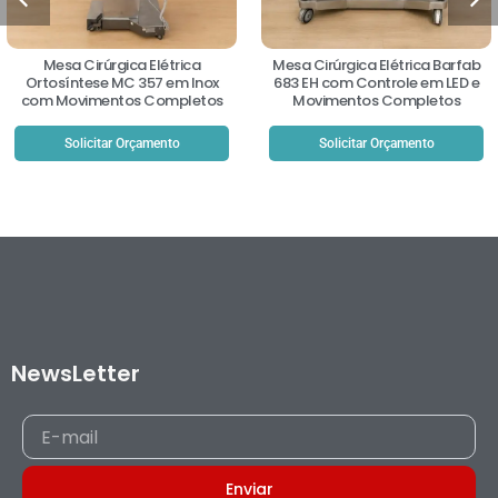
Mesa Cirúrgica Elétrica
Mesa Cirúrgica Elétrica Barfab
Ortosíntese MC 357 em Inox
683 EH com Controle em LED e
com Movimentos Completos
Movimentos Completos
Solicitar Orçamento
Solicitar Orçamento
NewsLetter
E-
mail
Enviar