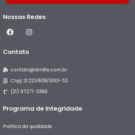
Nossas Redes
F
I
a
n
c
s
e
t
Contato
b
a
o
g
o
r
contato@dmlife.com.br
k
a
Cnpj: 21.223.809/0001-52
m
(21) 97271-3366
Programa de Integridade
Política da qualidade