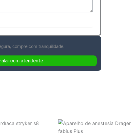
citar Orçamento Agora
gura, compre com tranquilidade.
Falar com atendente