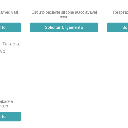
famed vital
Circuito paciente silicone autoclavavel
Respir
novo
nto
Solicitar Orçamento
So
Takaoka
 novo
nto