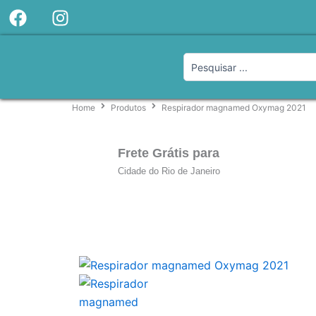
F
I
Ir
a
n
para
c
s
o
e
t
Pesquisar
conteúdo
...
b
a
o
g
Home
Produtos
Respirador magnamed Oxymag 2021
o
r
k
a
m
Frete Grátis para
Cidade do Rio de Janeiro