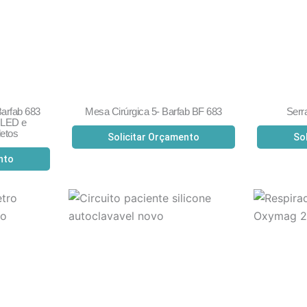
Barfab 683
Mesa Cirúrgica 5- Barfab BF 683
Serr
 LED e
etos
Solicitar Orçamento
So
nto