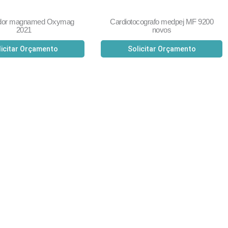
ador magnamed Oxymag
Cardiotocografo medpej MF 9200
2021
novos
licitar Orçamento
Solicitar Orçamento