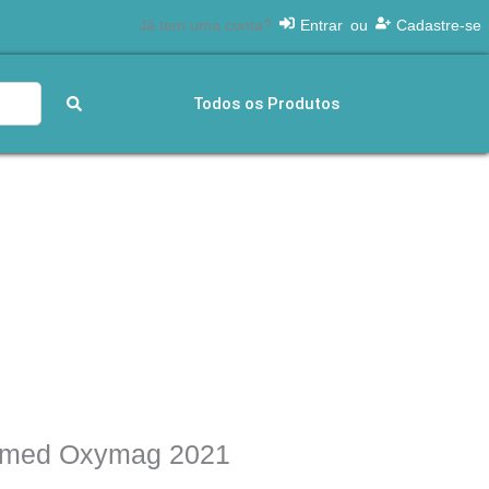
Já tem uma conta?
Entrar
ou
Cadastre-se
Todos os Produtos
Em 
Nos ca
amed Oxymag 2021