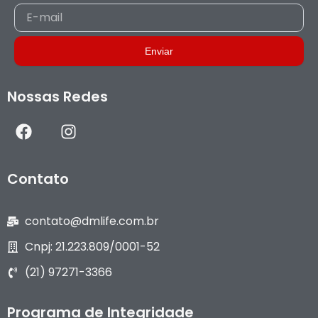
E-
mail
Enviar
Nossas Redes
F
I
a
n
c
s
e
t
Contato
b
a
o
g
o
r
contato@dmlife.com.br
k
a
Cnpj: 21.223.809/0001-52
m
(21) 97271-3366
Programa de Integridade