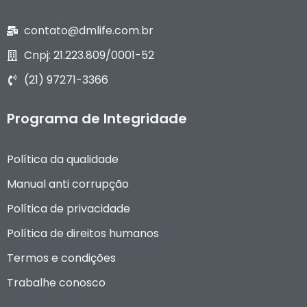
o
g
o
r
contato@dmlife.com.br
k
a
Cnpj: 21.223.809/0001-52
m
(21) 97271-3366
Programa de Integridade
Política da qualidade
Manual anti corrupção
Política de privacidade
Política de direitos humanos
Termos e condições
Trabalhe conosco