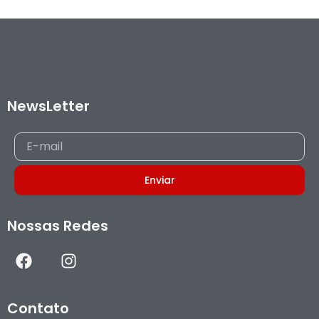
NewsLetter
E-
mail
Enviar
Nossas Redes
F
I
a
n
c
s
e
t
Contato
b
a