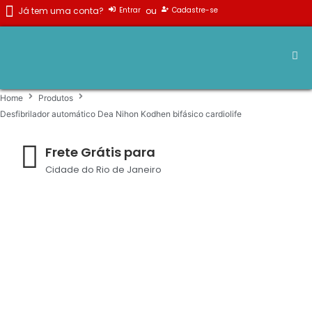
Ir
Já tem uma conta?
ou
Entrar
Cadastre-se
para
o
conteúdo
Home
Produtos
Desfibrilador automático Dea Nihon Kodhen bifásico cardiolife
Frete Grátis para
Cidade do Rio de Janeiro