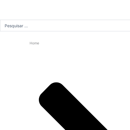
Pesquisar
...
Home